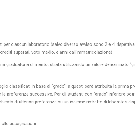
er ciascun laboratorio (salvo diverso avviso sono 2 e 4, rispettiv
crediti superati, voto medio, e anni dall’immatricolazione)
na graduatoria di merito, stilata utilizzando un valore denominato “
io classificati in base al “grado”; a questi sarà attribuita la prima 
r le preferenze successive. Per gli studenti con “grado” inferiore p
ichiesta di ulteriori preferenze su un insieme ristretto di laboratori dis
e alle assegnazioni.