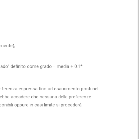
amente);
grado” definito come grado = media + 0.1*
preferenza espressa fino ad esaurimento posti nel
otrebbe accadere che nessuna delle preferenze
ponibili oppure in casi limite si procederà