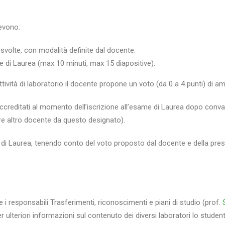
devono:
à svolte, con modalità definite dal docente.
e di Laurea (max 10 minuti, max 15 diapositive).
attività di laboratorio il docente propone un voto (da 0 a 4 punti) di 
reditati al momento dell’iscrizione all’esame di Laurea dopo convali
re altro docente da questo designato).
i Laurea, tenendo conto del voto proposto dal docente e della prese
ire i responsabili Trasferimenti, riconoscimenti e piani di studio (prof.
er ulteriori informazioni sul contenuto dei diversi laboratori lo stude