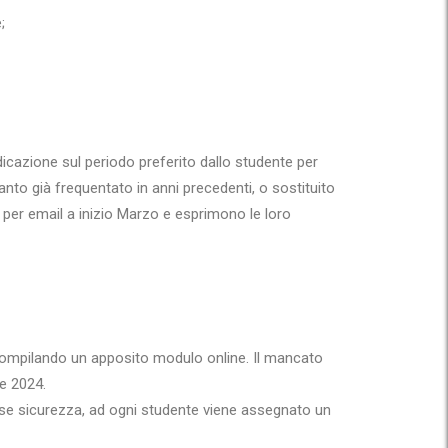
;
ndicazione sul periodo preferito dallo studente per
anto già frequentato in anni precedenti, o sostituito
i per email a inizio Marzo e esprimono le loro
i) compilando un apposito modulo online. Il mancato
re 2024.
ase sicurezza, ad ogni studente viene assegnato un