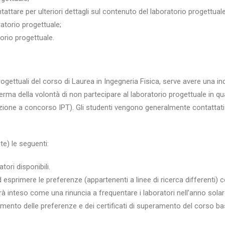
ttare per ulteriori dettagli sul contenuto del laboratorio progettuale
ratorio progettuale;
torio progettuale.
progettuali del corso di Laurea in Ingegneria Fisica, serve avere una i
erma della volontà di non partecipare al laboratorio progettuale in qu
cipazione a concorso IPT). Gli studenti vengono generalmente contattat
e) le seguenti:
tori disponibili.
 ad esprimere le preferenze (appartenenti a linee di ricerca different
rà inteso come una rinuncia a frequentare i laboratori nell’anno sola
imento delle preferenze e dei certificati di superamento del corso b