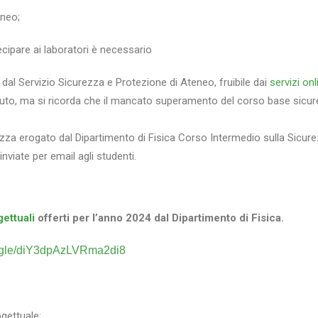
eneo;
ecipare ai laboratori è necessario
dal Servizio Sicurezza e Protezione di Ateneo, fruibile dai
servizi onl
enuto, ma si ricorda che il mancato superamento del corso base sicur
zza erogato dal Dipartimento di Fisica Corso Intermedio sulla Sicurezz
inviate per email agli studenti.
gettuali
offerti per l’anno 2024 dal Dipartimento di Fisica.
ms.gle/diY3dpAzLVRma2di8
ogettuale;