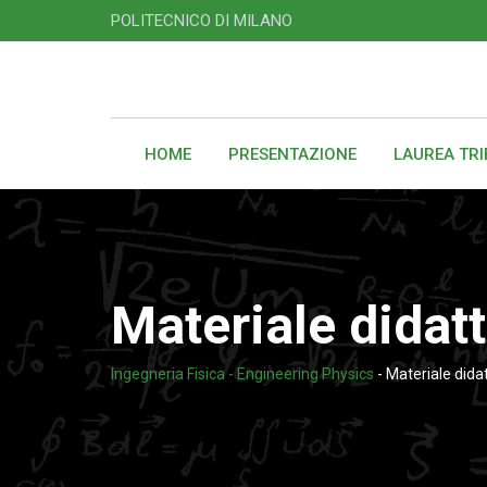
Skip
POLITECNICO DI MILANO
to
content
HOME
PRESENTAZIONE
LAUREA TR
Materiale didat
Ingegneria Fisica - Engineering Physics
-
Materiale dida