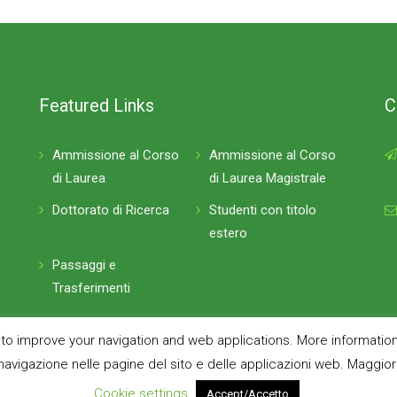
Featured Links
C
Ammissione al Corso
Ammissione al Corso
di Laurea
di Laurea Magistrale
Dottorato di Ricerca
Studenti con titolo
estero
Passaggi e
Trasferimenti
d to improve your navigation and web applications. More information
 navigazione nelle pagine del sito e delle applicazioni web. Maggiori 
Ingegneria Fisica - Engineering Physics
Cookie settings
Accept/Accetto