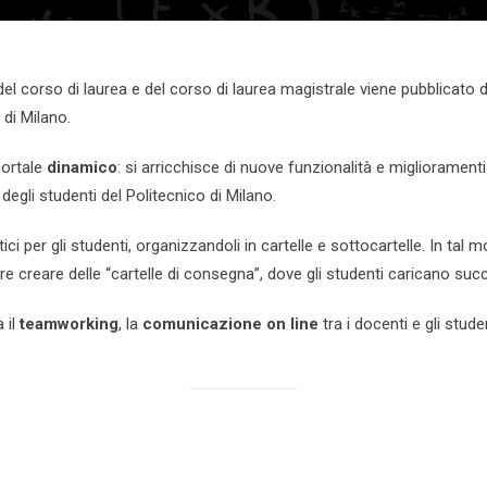
i del corso di laurea e del corso di laurea magistrale viene pubblicato
 di Milano.
portale
dinamico
: si arricchisce di nuove funzionalità e migliorament
egli studenti del Politecnico di Milano.
ci per gli studenti, organizzandoli in cartelle e sottocartelle. In tal mo
tre creare delle “cartelle di consegna”, dove gli studenti caricano suc
 il
teamworking
, la
comunicazione on line
tra i docenti e gli studen