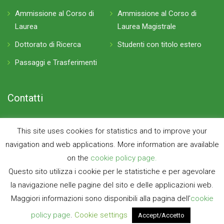
Ammissione al Corso di
Ammissione al Corso di
Laurea
Laurea Magistrale
Dottorato di Ricerca
Studenti con titolo estero
Passaggi e Trasferimenti
Contatti
P.zza Leonardo da Vinci 32, 20133 Milano Edificio 8
This site uses cookies for statistics and to improve your
navigation and web applications. More information are available
info-dfis@polimi.it
on the
cookie policy page.
Questo sito utilizza i cookie per le statistiche e per agevolare
la navigazione nelle pagine del sito e delle applicazioni web.
Maggiori informazioni sono disponibili alla pagina dell’
cookie
policy page
Ingegneria Fisica - Engineering Physics
.
Cookie settings
Accept/Accetto