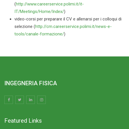
(
http://www.careerservice.polimi.it/it-
IT/Meetings/Home/Index/
)
video-corsi per preparare il CV e allenarsi per i colloqui di
selezione (
http://cm.careerservice.polimi.it/news-e-
tools/canale-formazione/
)
INGEGNERIA FISICA
Featured Links