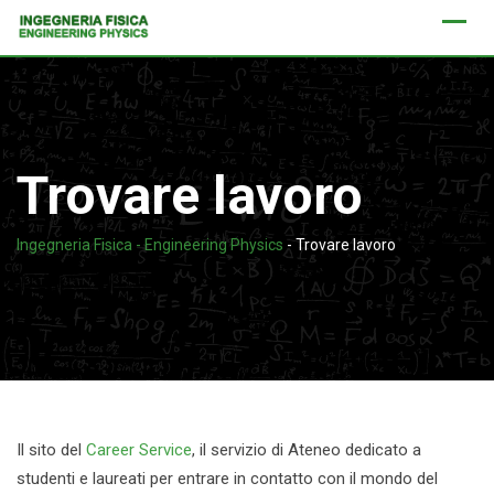
Skip
to
content
Trovare lavoro
Ingegneria Fisica - Engineering Physics
-
Trovare lavoro
Il sito del
Career Service
, il servizio di Ateneo dedicato a
studenti e laureati per entrare in contatto con il mondo del